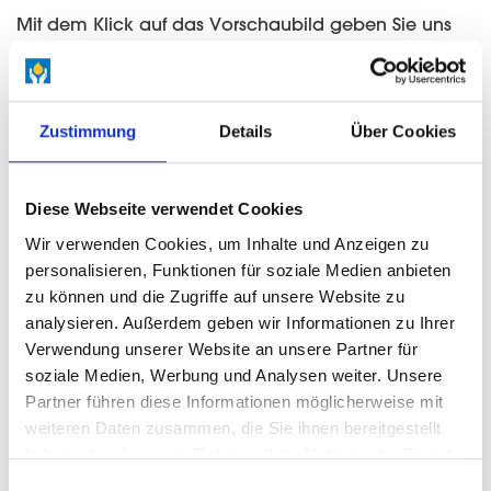
Mit dem Klick auf das Vorschaubild geben Sie uns
die Einwilligung, Inhalte des Drittanbieters
nachzuladen. Die Einbettung erfolgt auf Grundlage
Ihrer Einwilligung, sofern Sie zuvor Ihre Einwilligung
über einen Klick auf das Vorschaubild abgegeben
Zustimmung
Details
Über Cookies
haben.
Anbieter:
Diese Webseite verwendet Cookies
OpenStreetMap
Wir verwenden Cookies, um Inhalte und Anzeigen zu
Angemessenes Datenschutzniveau:
personalisieren, Funktionen für soziale Medien anbieten
Verarbeitung nur innerhalb EU/EWR
zu können und die Zugriffe auf unsere Website zu
analysieren. Außerdem geben wir Informationen zu Ihrer
Widerruf der Einwilligung:
Verwendung unserer Website an unsere Partner für
Wenn Sie ein Vorschaubild angeklickt haben,
soziale Medien, Werbung und Analysen weiter. Unsere
werden die Inhalte des Drittanbieters sofort
Partner führen diese Informationen möglicherweise mit
nachgeladen. Wenn Sie ein solches Nachladen auf
weiteren Daten zusammen, die Sie ihnen bereitgestellt
anderen Seiten nicht wünschen, klicken Sie bitte die
haben oder die sie im Rahmen Ihrer Nutzung der Dienste
Vorschaubilder nicht mehr an.
gesammelt haben. (
Datenschutz
/
Cookie-Erklärung
)
Einwilligungsauswahl