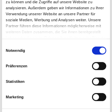
PLZ/Ort
*
zu können und die Zugriffe auf unsere Website zu
analysieren. Außerdem geben wir Informationen zu Ihrer
Verwendung unserer Website an unsere Partner für
soziale Medien, Werbung und Analysen weiter. Unsere
Land
Partner führen diese Informationen möglicherweise mit
weiteren Daten zusammen, die Sie ihnen bereitgestellt
haben oder die sie im Rahmen Ihrer Nutzung der Dienste
Telefon
gesammelt haben. (
Datenschutz
/
Cookie-Erklärung
)
Einwilligungsauswahl
Notwendig
Fax
Präferenzen
Ich willige ein, dass meine Daten zum vorstehend
Statistiken
genannten Zweck erhoben und verarbeitet werden.
Die
Datenschutzbestimmungen
habe ich gelesen.
Die Einwilligung kann ich jederzeit für die Zukunft
Marketing
widerrufen.*