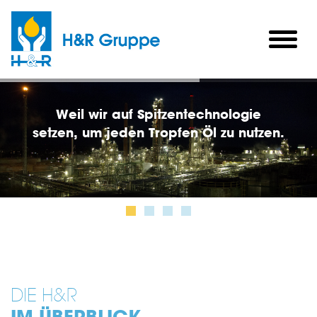
Skip to main content
togg
men
Weil wir auf Spitzentechnologie
setzen, um jeden Tropfen Öl zu nutzen.
DIE H&R
IM ÜBERBLICK