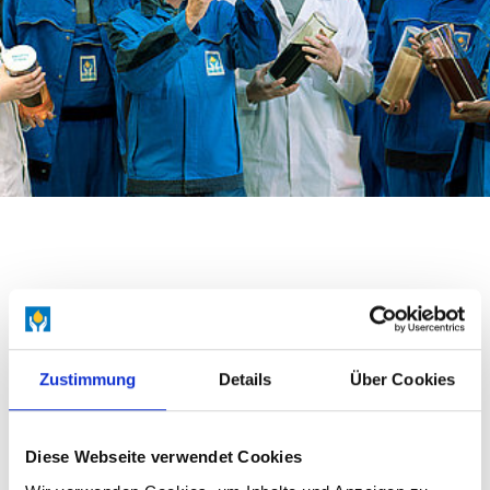
DAS SIND
UNSERE WERTE
Zustimmung
Details
Über Cookies
Nachhaltige, klimaneutrale Produkte sind
Diese Webseite verwendet Cookies
unser Ziel. Dafür halten wir unsere