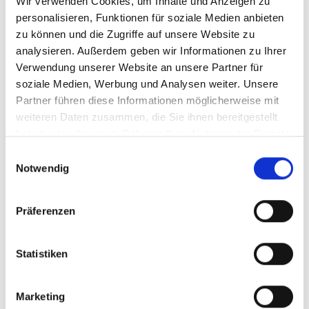
Produktionsstandorte auf dem modernsten
Wir verwenden Cookies, um Inhalte und Anzeigen zu
Stand und setzen alles daran, rückstandslos
personalisieren, Funktionen für soziale Medien anbieten
produzieren zu können. Der
zu können und die Zugriffe auf unsere Website zu
verantwortungsbewusste Umgang mit
analysieren. Außerdem geben wir Informationen zu Ihrer
natürlichen Ressourcen sowie der Schutz von
Verwendung unserer Website an unsere Partner für
Klima und Umwelt sind fest in
soziale Medien, Werbung und Analysen weiter. Unsere
unserer Unternehmenskultur verankert.
Partner führen diese Informationen möglicherweise mit
weiteren Daten zusammen, die Sie ihnen bereitgestellt
Und das können wir dir an unseren
haben oder die sie im Rahmen Ihrer Nutzung der Dienste
Standorten in Salzbergen und Hamburg
gesammelt haben. (
Datenschutz
/
Cookie-Erklärung
)
Einwilligungsauswahl
bieten:
Notwendig
EINEN SPANNENDEN UND
Präferenzen
ABWECHSLUNGSREICHEN
Statistiken
AUSBILDUNGSPLATZ
Marketing