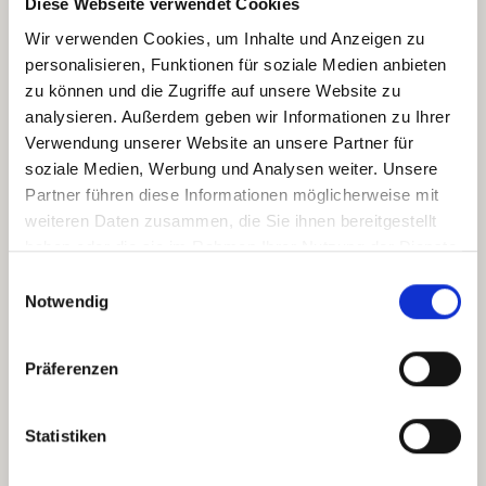
Diese Webseite verwendet Cookies
Wir verwenden Cookies, um Inhalte und Anzeigen zu
personalisieren, Funktionen für soziale Medien anbieten
zu können und die Zugriffe auf unsere Website zu
analysieren. Außerdem geben wir Informationen zu Ihrer
Verwendung unserer Website an unsere Partner für
soziale Medien, Werbung und Analysen weiter. Unsere
Partner führen diese Informationen möglicherweise mit
weiteren Daten zusammen, die Sie ihnen bereitgestellt
Tanja Passlack
haben oder die sie im Rahmen Ihrer Nutzung der Dienste
Kommunikation / Investor Relations
gesammelt haben. (
Datenschutz
/
Cookie-Erklärung
)
Einwilligungsauswahl
E-Mail schreiben
Notwendig
H&R KGaA
Präferenzen
Am Sandtorkai 50
20457 Hamburg
Statistiken
E-Mail:
investor.relations@hur.com