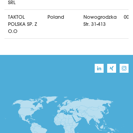
SRL
TAKTOL
Poland
Nowogrodzka
00-
POLSKA SP. Z
Str. 31-413
O.O