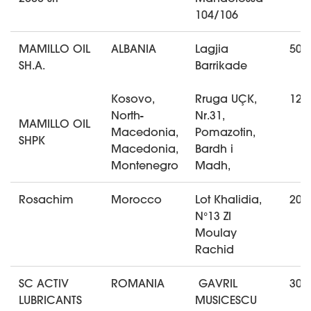
104/106
MAMILLO OIL
ALBANIA
Lagjia
500
SH.A.
Barrikade
Kosovo,
Rruga UÇK,
120
North-
Nr.31,
MAMILLO OIL
Macedonia,
Pomazotin,
SHPK
Macedonia,
Bardh i
Montenegro
Madh,
Rosachim
Morocco
Lot Khalidia,
206
N°13 ZI
Moulay
Rachid
SC ACTIV
ROMANIA
GAVRIL
300
LUBRICANTS
MUSICESCU