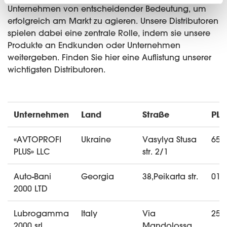
Unternehmen von entscheidender Bedeutung, um
erfolgreich am Markt zu agieren. Unsere Distributoren
spielen dabei eine zentrale Rolle, indem sie unsere
Produkte an Endkunden oder Unternehmen
weitergeben. Finden Sie hier eine Auflistung unserer
wichtigsten Distributoren.
Unternehmen
Land
Straße
PLZ
«AVTOPROFI
Ukraine
Vasylya Stusa
650
PLUS» LLC
str. 2/1
Auto-Bani
Georgia
38,Peikarta str.
015
2000 LTD
Lubrogamma
Italy
Via
250
2000 srl
Mandolossa