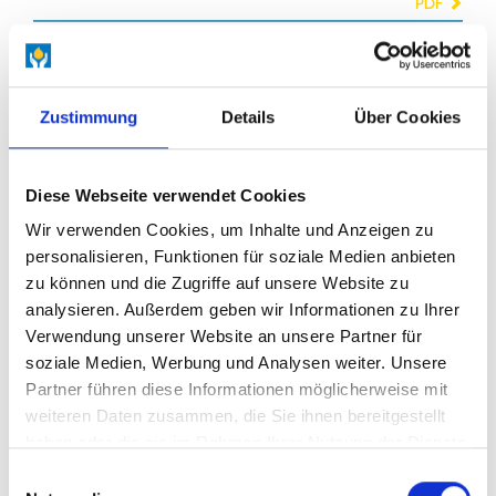
PDF
06.7
GLEITBAHN-, TRANSFORMATOREN-, WÄRMETRÄGER-
UND GASMOTORENÖLE
Zustimmung
Details
Über Cookies
PDF
Diese Webseite verwendet Cookies
06.8
Wir verwenden Cookies, um Inhalte und Anzeigen zu
personalisieren, Funktionen für soziale Medien anbieten
SPEZIALITÄTEN
zu können und die Zugriffe auf unsere Website zu
analysieren. Außerdem geben wir Informationen zu Ihrer
Verwendung unserer Website an unsere Partner für
PDF
soziale Medien, Werbung und Analysen weiter. Unsere
06.9
Partner führen diese Informationen möglicherweise mit
weiteren Daten zusammen, die Sie ihnen bereitgestellt
BRIGHTSTOCKS
haben oder die sie im Rahmen Ihrer Nutzung der Dienste
gesammelt haben. (
Datenschutz
/
Cookie-Erklärung
)
Einwilligungsauswahl