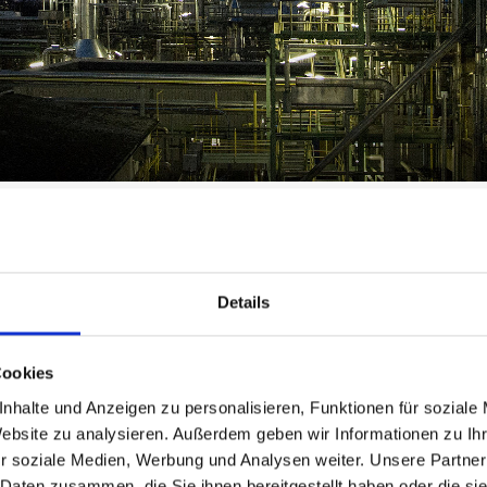
gzhou, China
Details
Cookies
H&R China (Ningbo) Co.,Ltd. will participate in the
nhalte und Anzeigen zu personalisieren, Funktionen für soziale
Guangzhou which will be hold from February 19-21,
Website zu analysieren. Außerdem geben wir Informationen zu I
Please visit us at
5J19
.
r soziale Medien, Werbung und Analysen weiter. Unsere Partner
 Daten zusammen, die Sie ihnen bereitgestellt haben oder die s