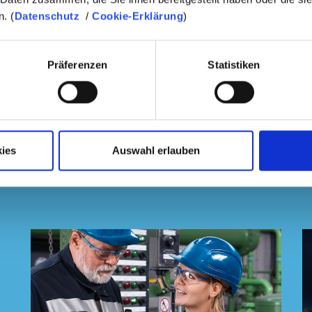
Find more information on :
https://www.pchi-chin
. (
Datenschutz
/
Cookie-Erklärung
)
Präferenzen
Statistiken
ies
Auswahl erlauben