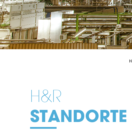
H
H&R
STANDORTE