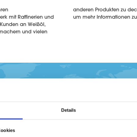
hren
Werk,
rk mit Raffinerien und
um mehr Informationen zu 
 Kunden an Weißöl,
machern und vielen
Details
Cookies