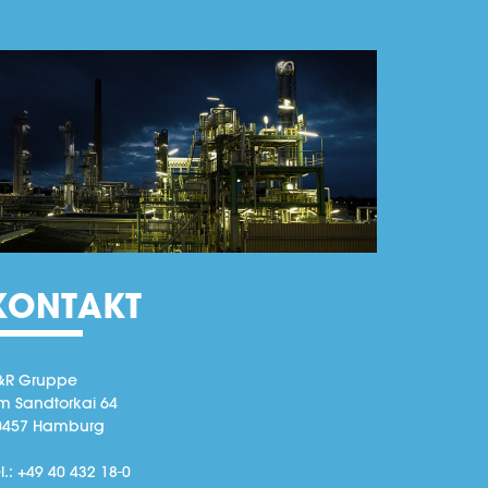
KONTAKT
&R Gruppe
m Sandtorkai 64
0457 Hamburg
l.: +49 40 432 18-0