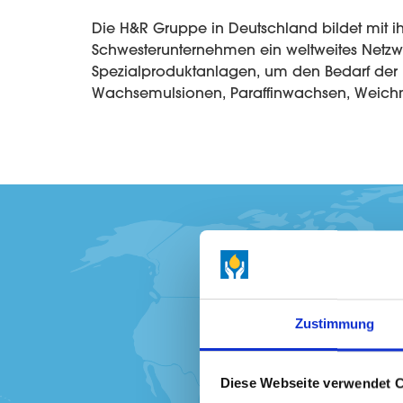
Die H&R Gruppe in Deutschland bildet mit i
anderen Produkten zu decken. Klicken Sie auf das gewünschte 
Schwesterunternehmen ein weltweites Netzwe
Spezialproduktanlagen, um den Bedarf der
Wachsemulsionen, Paraffinwachsen, Weich
Zustimmung
Diese Webseite verwendet 