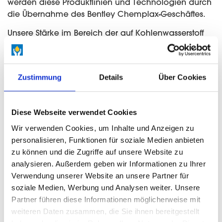
werden diese Produktlinien und Technologien durch
die Übernahme des Bentley Chemplax-Geschäftes.
Unsere Stärke im Bereich der auf Kohlenwasserstoff
basierenden Emulsionen mit Schwerpunkt
auf wachsbasierenden Emulsionen ermöglicht es
uns, mit Hilfe von modernsten Produktionsanlagen
Zustimmung
Details
Über Cookies
den Markt Australiens bei der Entwicklung und
Unterstützung dieser Technologie anzuführen. Ergänzt
um den Geschäftsbereich Fremdproduktlinien
Diese Webseite verwendet Cookies
inklusive Hart- und
Weichparaffinen,
Weißölen
,
Prozessölen
und
Wir verwenden Cookies, um Inhalte und Anzeigen zu
Spezialprodukten bietet H&R eine umfangreiche
personalisieren, Funktionen für soziale Medien anbieten
Produktpalette, technische Unterstützung und eine
zu können und die Zugriffe auf unsere Website zu
kundenorientierte Organisation, deren Ziel es ist, sich
analysieren. Außerdem geben wir Informationen zu Ihrer
den Herausforderungen eines sich immer wieder
Verwendung unserer Website an unsere Partner für
verändernden Marktes zu stellen.
soziale Medien, Werbung und Analysen weiter. Unsere
Partner führen diese Informationen möglicherweise mit
weiteren Daten zusammen, die Sie ihnen bereitgestellt